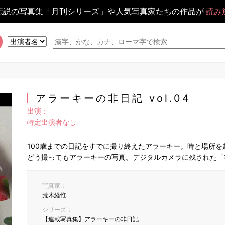
伝説の写真集「月刊シリーズ」や人気写真家たちの作品が
読み
アラーキーの非日記 vol.04
出演：
特定出演者なし
100歳までの日記をすでに撮り終えたアラーキー。時と場所
どう撮ってもアラーキーの写真。デジタルカメラに残された「
写真家：
荒木経惟
シリーズ：
【連載写真集】アラーキーの非日記