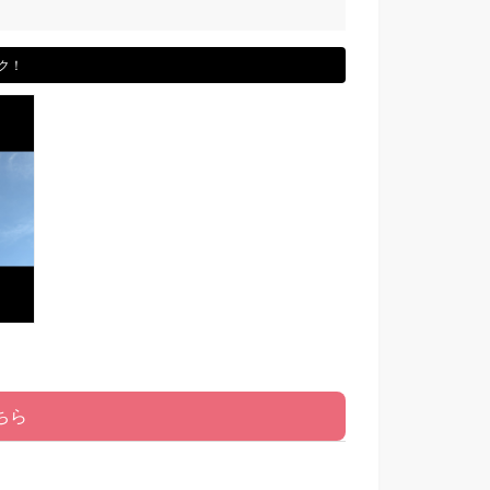
ク！
ちら