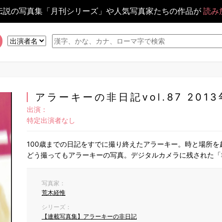
伝説の写真集「月刊シリーズ」や人気写真家たちの作品が
読み
アラーキーの非日記vol.87 2013
出演：
特定出演者なし
100歳までの日記をすでに撮り終えたアラーキー。時と場所
どう撮ってもアラーキーの写真。デジタルカメラに残された「
写真家：
荒木経惟
シリーズ：
【連載写真集】アラーキーの非日記