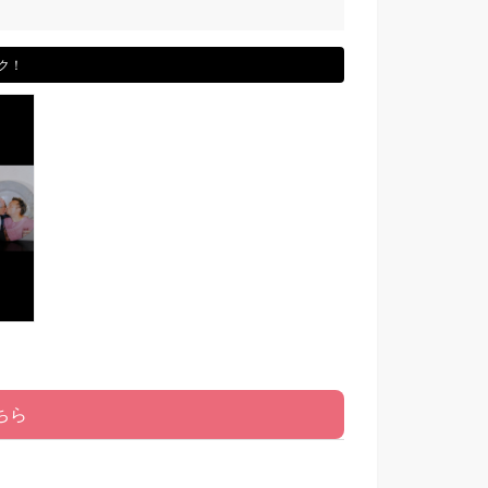
ク！
ちら