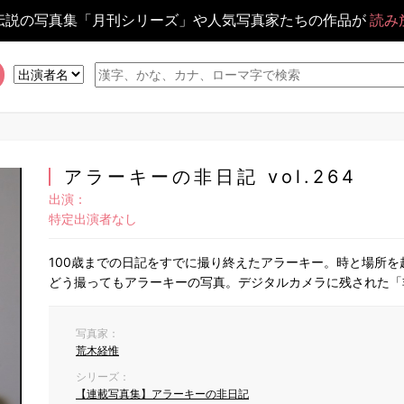
伝説の写真集「月刊シリーズ」や人気写真家たちの作品が
読み
アラーキーの非日記 vol.264
出演：
特定出演者なし
100歳までの日記をすでに撮り終えたアラーキー。時と場所
どう撮ってもアラーキーの写真。デジタルカメラに残された「
写真家：
荒木経惟
シリーズ：
【連載写真集】アラーキーの非日記