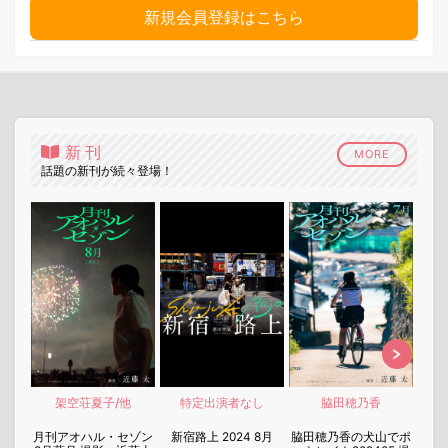
新規会員登録はこちら
新刊
MORE
話題の新刊が続々登場！
架空荘夏子/他
特定出演者なし
脇田穂乃香
nen
月刊アオハル・セゾン
新宿路上 2024 8月
脇田穂乃香の犬山でポ
月刊