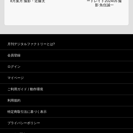
8月葉月 撮影・近藤太
ートレイト202405 撮
7月
影 魚住誠一
月刊デジタルファクトリーとは?
会員登録
ログイン
マイページ
ご利用ガイド / 動作環境
利用規約
特定商取引法に基づく表示
プライバシーポリシー