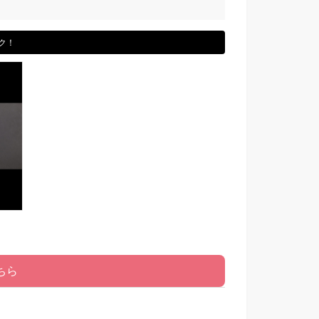
ク！
ちら