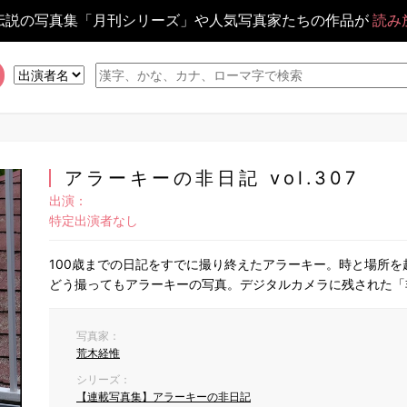
伝説の写真集「月刊シリーズ」や人気写真家たちの作品が
読み
アラーキーの非日記 vol.307
出演：
特定出演者なし
100歳までの日記をすでに撮り終えたアラーキー。時と場所
どう撮ってもアラーキーの写真。デジタルカメラに残された「
写真家：
荒木経惟
シリーズ：
【連載写真集】アラーキーの非日記