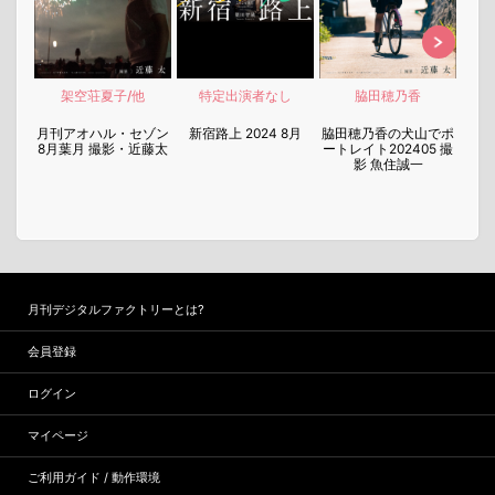
架空荘夏子/他
特定出演者なし
脇田穂乃香
nen
月刊アオハル・セゾン
新宿路上 2024 8月
脇田穂乃香の犬山でポ
月刊
8月葉月 撮影・近藤太
ートレイト202405 撮
7月
影 魚住誠一
月刊デジタルファクトリーとは?
会員登録
ログイン
マイページ
ご利用ガイド / 動作環境