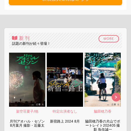
新刊
MORE
話題の新刊が続々登場！
架空荘夏子/他
特定出演者なし
脇田穂乃香
nen
月刊アオハル・セゾン
新宿路上 2024 8月
脇田穂乃香の犬山でポ
月刊
8月葉月 撮影・近藤太
ートレイト202405 撮
7月
影 魚住誠一